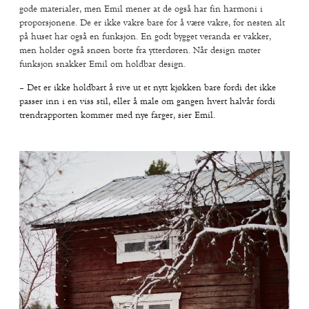
gode materialer, men Emil mener at de også har fin harmoni i
proporsjonene. De er ikke vakre bare for å være vakre, for nesten alt
på huset har også en funksjon. En godt bygget veranda er vakker,
men holder også snøen borte fra ytterdøren. Når design møter
funksjon snakker Emil om holdbar design.
– Det er ikke holdbart å rive ut et nytt kjøkken bare fordi det ikke
passer inn i en viss stil, eller å male om gangen hvert halvår fordi
trendrapporten kommer med nye farger, sier Emil.