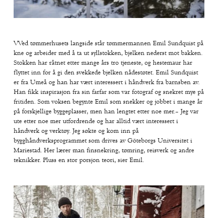
VVed tømmerhusets langside står tømmermannen Emil Sundquist på
kne og arbeider med å ta ut syllstokken, bjelken nederst mot bakken.
Stokken har råtnet etter mange års tro tjeneste, og hestemaur har
flyttet inn for å gi den svekkede bjelken nådestøtet. Emil Sundquist
er fra Umeå og han har vært interessert i håndverk fra barnsben av.
Han fikk inspirasjon fra sin farfar som var fotograf og snekret mye på
fritiden. Som voksen begynte Emil som snekker og jobbet i mange år
på forskjellige byggeplasser, men han lengtet etter noe mer.– Jeg var
ute etter noe mer utfordrende og har alltid vært interessert i
håndverk og verktøy. Jeg søkte og kom inn på
bygghåndverksprogrammet som drives av Göteborgs Universitet i
Mariestad. Her lærer man finsnekring, tømring, reisverk og andre
teknikker. Pluss en stor porsjon teori, sier Emil.