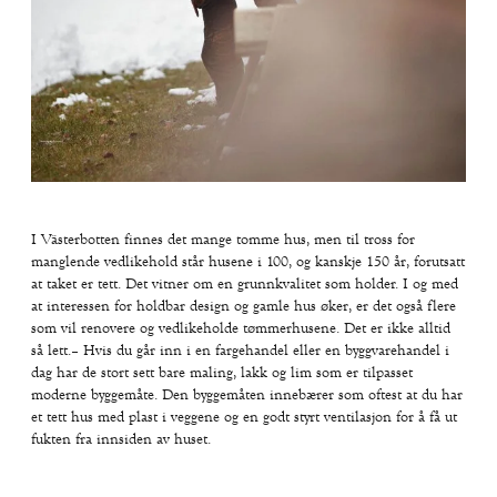
I Västerbotten finnes det mange tomme hus, men til tross for
manglende vedlikehold står husene i 100, og kanskje 150 år, forutsatt
at taket er tett. Det vitner om en grunnkvalitet som holder. I og med
at interessen for holdbar design og gamle hus øker, er det også flere
som vil renovere og vedlikeholde tømmerhusene. Det er ikke alltid
så lett.– Hvis du går inn i en fargehandel eller en byggvarehandel i
dag har de stort sett bare maling, lakk og lim som er tilpasset
moderne byggemåte. Den byggemåten innebærer som oftest at du har
et tett hus med plast i veggene og en godt styrt ventilasjon for å få ut
fukten fra innsiden av huset.