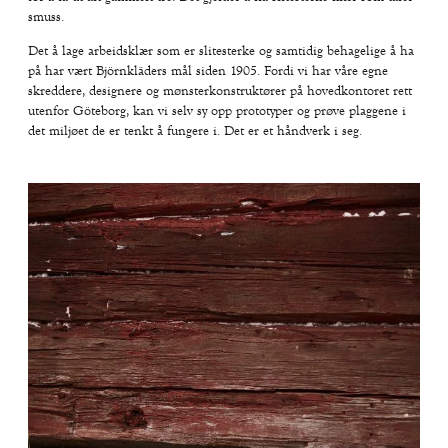
smuss.
Det å lage arbeidsklær som er slitesterke og samtidig behagelige å ha
på har vært Björnkläders mål siden 1905. Fordi vi har våre egne
skreddere, designere og mønsterkonstruktører på hovedkontoret rett
utenfor Göteborg, kan vi selv sy opp prototyper og prøve plaggene i
det miljøet de er tenkt å fungere i. Det er et håndverk i seg.