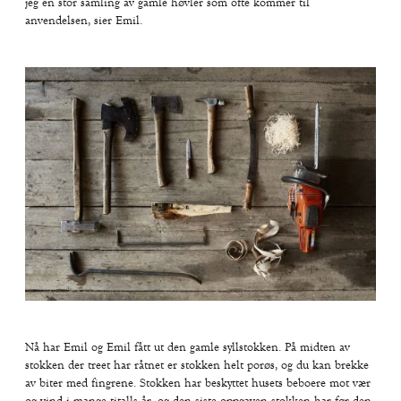
jeg en stor samling av gamle høvler som ofte kommer til
anvendelsen, sier Emil.
Nå har Emil og Emil fått ut den gamle syllstokken. På midten av
stokken der treet har råtnet er stokken helt porøs, og du kan brekke
av biter med fingrene. Stokken har beskyttet husets beboere mot vær
og vind i mange titalls år, og den siste oppgaven stokken har før den