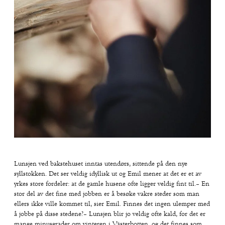
Lunsjen ved bakstehuset inntas utendørs, sittende på den nye
syllstokken. Det ser veldig idyllisk ut og Emil mener at det er et av
yrkes store fordeler: at de gamle husene ofte ligger veldig fint til.– En
stor del av det fine med jobben er å besøke vakre steder som man
ellers ikke ville kommet til, sier Emil. Finnes det ingen ulemper med
å jobbe på disse stedene?– Lunsjen blir jo veldig ofte kald, for det er
mange minusgrader om vinteren i Västerbotten, og det finnes som