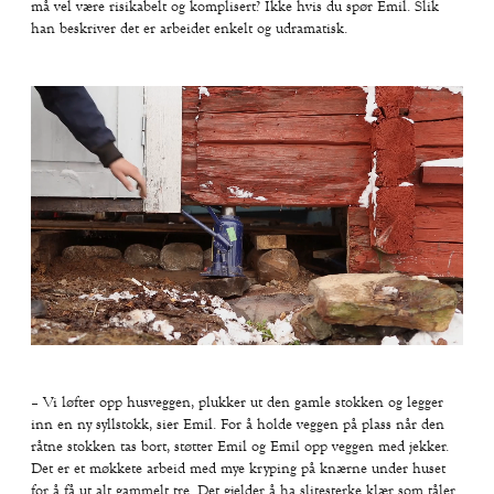
må vel være risikabelt og komplisert? Ikke hvis du spør Emil. Slik
han beskriver det er arbeidet enkelt og udramatisk.
– Vi løfter opp husveggen, plukker ut den gamle stokken og legger
inn en ny syllstokk, sier Emil. For å holde veggen på plass når den
råtne stokken tas bort, støtter Emil og Emil opp veggen med jekker.
Det er et møkkete arbeid med mye kryping på knærne under huset
for å få ut alt gammelt tre. Det gjelder å ha slitesterke klær som tåler